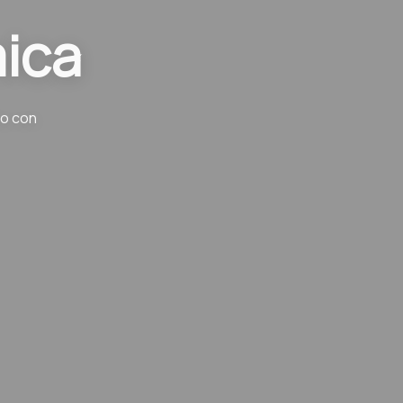
mica
ño con