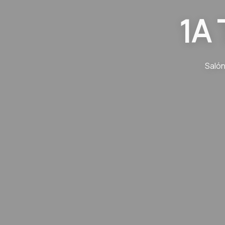
1A 
Salón