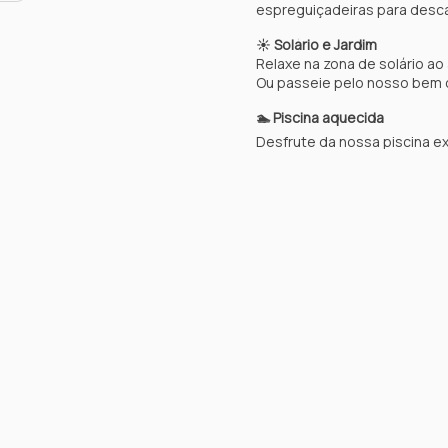
espreguiçadeiras para desca
☀️ Solário e Jardim
Relaxe na zona de solário ao
Ou passeie pelo nosso bem cu
🏊 Piscina aquecida
Desfrute da nossa piscina ex
🍔 Parque de Merendas e Ch
Espaço exterior de merenda
de almoços e jantares ao ar l
🧺 Serviços Práticos
Dispomos de uma zona de este
duração.