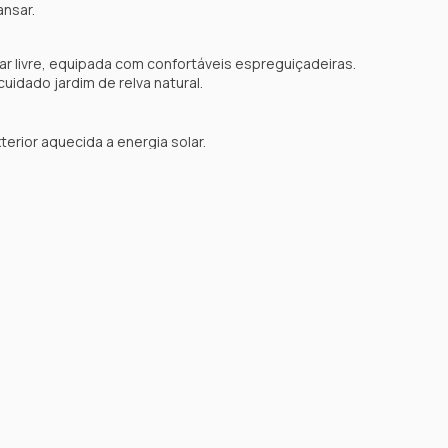
nsar.
 ar livre, equipada com confortáveis espreguiçadeiras.
idado jardim de relva natural.
terior aquecida a energia solar.
urrasqueira
s com acesso a churrasqueira para que possa desfrutar
ivre.
ndal para a roupa, o que facilita as estadias de longa