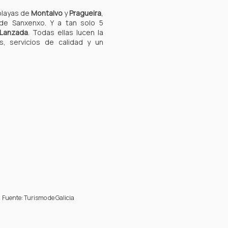
 playas de
Montalvo
y
Pragueira
,
de Sanxenxo. Y a tan solo 5
Lanzada
. Todas ellas lucen la
s, servicios de calidad y un
Fuente: Turismo de Galicia