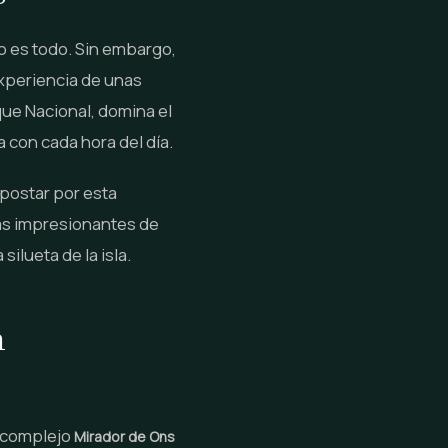
lo es todo. Sin embargo,
experiencia de unas
rque Nacional, domina el
 con cada hora del día.
apostar por esta
ás impresionantes de
ilueta de la isla.
n
l complejo
Mirador de Ons