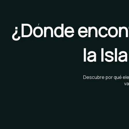
¿Dónde encont
la Is
Descubre por qué eleg
va