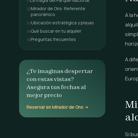
La magia del Parque Nacional
Mirador de Ons: Referente
panorámico
A la 
Ubicación estratégica y playas
alqui
Qué buscar en tu alquiler
simpl
Preguntas frecuentes
horiz
A dif
orien
¿Te imaginas despertar
Europ
con estas vistas?
Asegura tus fechas al
mejor precio
Mi
Reservar en Mirador de Ons →
al
Si bu