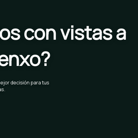
s con vistas a
xenxo?
ejor decisión para tus
as.