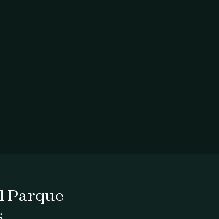
al Parque
s