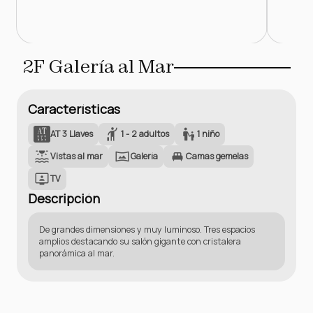
2F Galería al Mar
Características
AT 3 Llaves
1 - 2 adultos
1 niño
Vistas al mar
Galería
Camas gemelas
TV
Descripción
De grandes dimensiones y muy luminoso. Tres espacios
amplios destacando su salón gigante con cristalera
panorámica al mar.