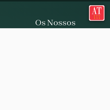
Os Nossos
Apartamentos
Apartamentos categoria AT 3 Chaves concebidos para o seu
conforto e descanso
Filtros
Filtros
CATEGORÍA
Terraza Vistas al Mar
1A Terraza Panorámica
Estándar
Terraza Vistas al Mar
Salón-cocina-comedor con sofá cama, habitación matrimonial,
baño con ventana y terraza privada con mesa exterior y vistas al
Porche al Jardín
Panorámico Premium
mar.
AT 3 Llaves
1 - 2 adultos
1 niño
Vistas al mar
Terraza
Cama matrimonial