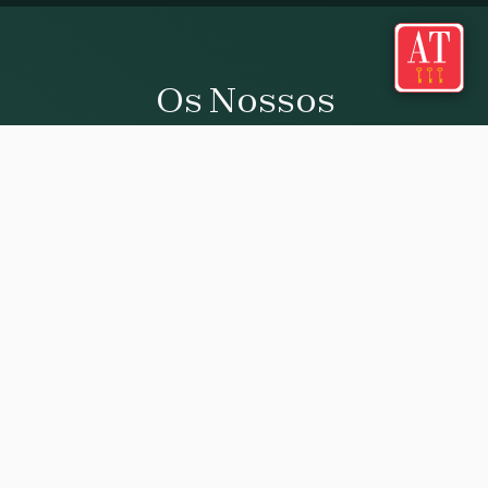
Os Nossos
Apartamentos
Apartamentos categoria AT 3 Chaves concebidos para o seu
conforto e descanso
Filtros
Filtros
CATEGORÍA
Terraza Vistas al Mar
1A Terraza Panorámica
Estándar
Terraza Vistas al Mar
Salón-cocina-comedor con sofá cama, habitación matrimonial,
baño con ventana y terraza privada con mesa exterior y vistas al
Porche al Jardín
Panorámico Premium
mar.
AT 3 Llaves
1 - 2 adultos
1 niño
Vistas al mar
Terraza
Cama matrimonial